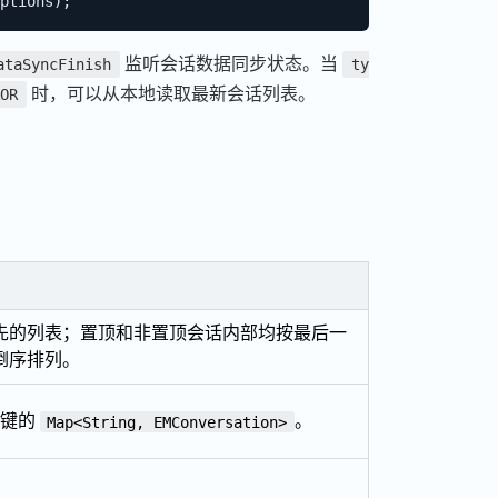
ptions
)
;
监听会话数据同步状态。当
ataSyncFinish
ty
时，可以从本地读取最新会话列表。
OR
先的列表；置顶和非置顶会话内部均按最后一
倒序排列。
为键的
。
Map<String, EMConversation>