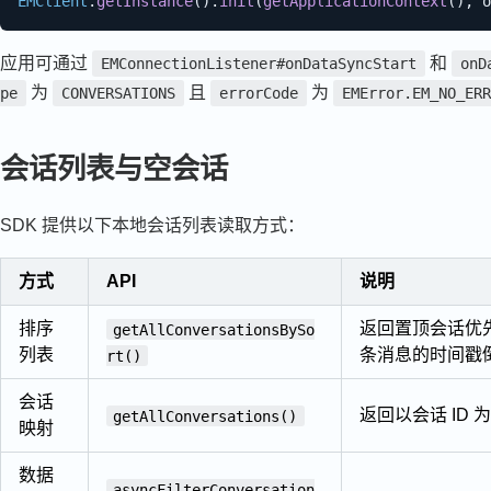
EMClient
.
getInstance
(
)
.
init
(
getApplicationContext
(
)
,
 o
应用可通过
和
EMConnectionListener#onDataSyncStart
onD
为
且
为
pe
CONVERSATIONS
errorCode
EMError.EM_NO_ERR
会话列表与空会话
SDK 提供以下本地会话列表读取方式：
方式
API
说明
排序
返回置顶会话优
getAllConversationsBySo
列表
条消息的时间戳
rt()
会话
返回以会话 ID 
getAllConversations()
映射
数据
asyncFilterConversation