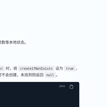
：
读数等本地状态。
时，将
设为
，
n)
createIfNotExists
true
时不会创建，未找到则返回
。
null