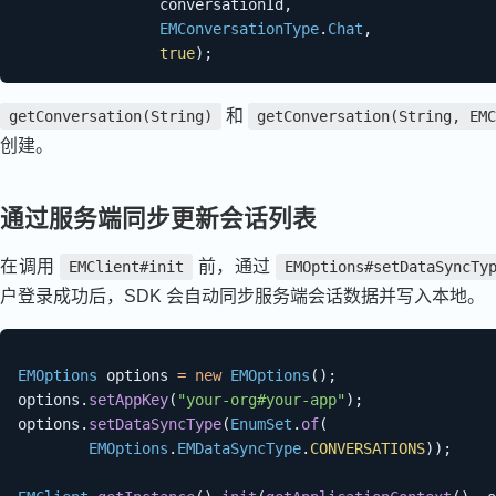
                conversationId
,
EMConversationType
.
Chat
,
true
)
;
和
getConversation(String)
getConversation(String, EMC
创建。
通过服务端同步更新会话列表
在调用
前，通过
EMClient#init
EMOptions#setDataSyncTy
户登录成功后，SDK 会自动同步服务端会话数据并写入本地。
EMOptions
 options 
=
new
EMOptions
(
)
;
options
.
setAppKey
(
"your-org#your-app"
)
;
options
.
setDataSyncType
(
EnumSet
.
of
(
EMOptions
.
EMDataSyncType
.
CONVERSATIONS
)
)
;