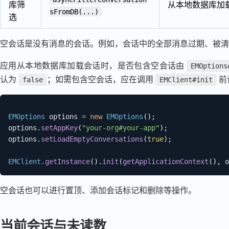
库筛
从本地数据库加
sFromDB(...)
选
空会话是没有消息的会话。例如，会话中的全部消息过期、被清
应用从本地数据库加载会话时，是否包含空会话由
EMOptions
认为
；如需包含空会话，应在调用
前
false
EMClient#init
EMOptions
 options 
=
new
EMOptions
(
)
;
options
.
setAppKey
(
"your-org#your-app"
)
;
options
.
setLoadEmptyConversations
(
true
)
;
EMClient
.
getInstance
(
)
.
init
(
getApplicationContext
(
)
,
 o
空会话也可以进行置顶、添加会话标记和删除等操作。
当前会话与未读数