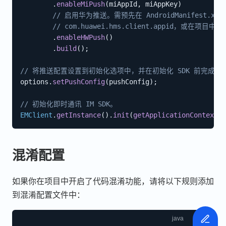
.
enableMiPush
(
miAppId
,
 miAppKey
)
// 启用华为推送。需预先在 AndroidManifest.xml
// com.huawei.hms.client.appid，或在项目中配置
.
enableHWPush
(
)
.
build
(
)
;
// 将推送配置设置到初始化选项中，并在初始化 SDK 前完成配
options
.
setPushConfig
(
pushConfig
)
;
// 初始化即时通讯 IM SDK。
EMClient
.
getInstance
(
)
.
init
(
getApplicationContext
(
)
混淆配置
如果你在项目中开启了代码混淆功能，请将以下规则添加
到混淆配置文件中：