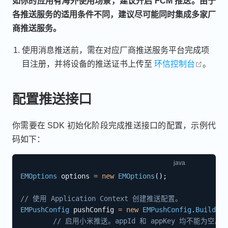
如你的应用有海外使用场景，建议开启 FCM 推送。由于
各推送服务的适用条件不同，建议尽可能同时集成多家厂
商推送服务。
使用消息推送前，需在对应厂商推送服务平台完成项
open i
目注册，并将设备的推送证书上传至
环信控制台
。
配置推送接口
你需要在 SDK 初始化阶段完成推送接口的配置，示例代
码如下：
EMOptions
 options 
=
new
EMOptions
(
)
;
// 使用 Application Context 创建推送配置。
EMPushConfig
 pushConfig 
=
new
EMPushConfig
.
Builder
(
// 启用小米推送。appId 和 appKey 均不能为空。