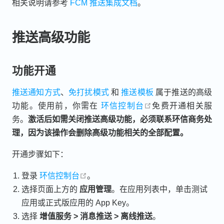
相关说明请参考
FCM 推送集成文档
。
推送高级功能
功能开通
推送通知方式
、
免打扰模式
和
推送模板
属于推送的高级
open in new windo
功能。使用前，你需在
环信控制台
免费开通相关服
务。
激活后如需关闭推送高级功能，必须联系环信商务处
理，因为该操作会删除高级功能相关的全部配置。
开通步骤如下：
open in new window
登录
环信控制台
。
选择页面上方的
应用管理
。在应用列表中，单击测试
应用或正式版应用的 App Key。
选择
增值服务 > 消息推送 > 离线推送
。