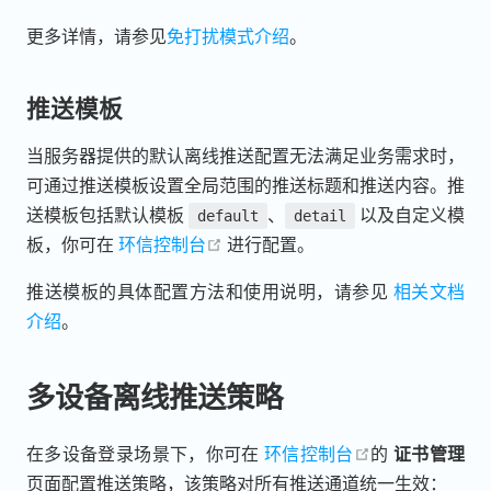
更多详情，请参见
免打扰模式介绍
。
推送模板
当服务器提供的默认离线推送配置无法满足业务需求时，
可通过推送模板设置全局范围的推送标题和推送内容。推
送模板包括默认模板
、
以及自定义模
default
detail
open in new window
板，你可在
环信控制台
进行配置。
推送模板的具体配置方法和使用说明，请参见
相关文档
介绍
。
多设备离线推送策略
open in new w
在多设备登录场景下，你可在
环信控制台
的
证书管理
页面配置推送策略，该策略对所有推送通道统一生效：