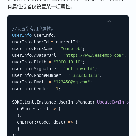
有属性或者仅设置某一项属性。
//设置所有用户属性。
UserInfo
 userInfo
;
userInfo
.
UserId 
=
 currentId
;
userInfo
.
NickName 
=
"easemob"
;
userInfo
.
AvatarUrl 
=
"https://www.easemob.com"
;
userInfo
.
Birth 
=
"2000.10.10"
;
userInfo
.
Signature 
=
"hello world"
;
userInfo
.
PhoneNumber 
=
"13333333333"
;
userInfo
.
Email 
=
"123456@qq.com"
;
userInfo
.
Gender 
=
1
;
SDKClient
.
Instance
.
UserInfoManager
.
UpdateOwnInfo
(
us
onSuccess
:
(
)
=>
{
}
,
onError
:
(
code
,
 desc
)
=>
{
}
)
)
;