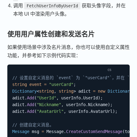
调用
获取头像字段，并在
FetchUserInfoByUserId
本地 UI 中渲染用户头像。
使用用户属性创建和发送名片
如果使用场景中涉及名片消息，你也可以使用自定义属性
功能，并参考如下示例代码实现：
// 设置自定义消息的 `event` 为 `"userCard"`，并在
string
event
=
"userCard"
;
Dictionary
<
string
,
string
>
 adict 
=
new
Dictionary
<
s
adict
.
Add
(
"UserId"
,
 userInfo
.
UserId
)
;
adict
.
Add
(
"Nickname"
,
 userInfo
.
Nickname
)
;
adict
.
Add
(
"AvatarUrl"
,
 userInfo
.
AvatarUrl
)
;
// 创建自定义消息。
Message
 msg 
=
 Message
.
CreateCustomSendMessage
(
toCha