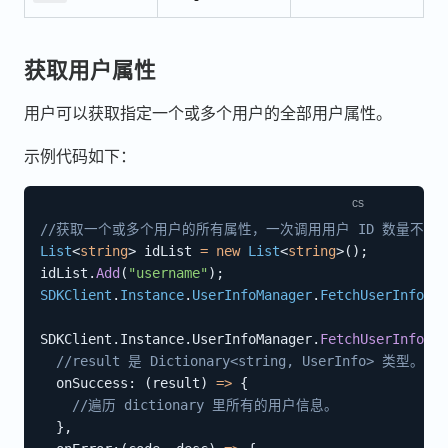
获取用户属性
用户可以获取指定一个或多个用户的全部用户属性。
示例代码如下：
//获取一个或多个用户的所有属性，一次调用用户 ID 数量不超过
List
<
string
>
 idList 
=
new
List
<
string
>
(
)
;
idList
.
Add
(
"username"
)
;
SDKClient
.
Instance
.
UserInfoManager
.
FetchUserInfoByU
SDKClient
.
Instance
.
UserInfoManager
.
FetchUserInfoByU
//result 是 Dictionary<string, UserInfo> 类型。
  onSuccess
:
(
result
)
=>
{
//遍历 dictionary 里所有的用户信息。
}
,