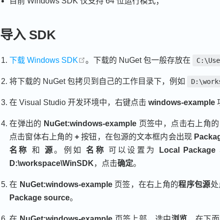
目前 Windows SDK 仅支持 64 位运行模式；
导入 SDK
open in new window
下载 Windows SDK
。下载的 NuGet 包一般存放在
C:\Us
将下载的 NuGet 包拷贝到自己的工作目录下，例如
D:\work
在 Visual Studio 开发环境中，右键点击
windows-example
在弹出的
NuGet:windows-example
页签中，点击右上角的齿
点击窗体右上角的
+
按钮，在包源的文本框内会出现
Packag
名称
和
源
。例如
名称
可以设置为
Local Package 
D:\workspace\WinSDK
，点击
确定
。
在
NuGet:windows-example
页签，在右上角的
程序包源
处
Package source
。
在
NuGet:windows-example
页签上部，选中
浏览
，在下