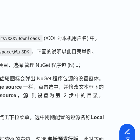
(XXX 为本机用户名) 中。
ers\XXX\Downloads
，下面的说明以此目录举例。
space\WinSDK
项目，选择 管理 NuGet 程序包 (N)...；
轮图标会弹出 NuGet 程序包源的设置窗体。
e source
一栏，点击选中，并修改文本框下的
source
，
源
则设置为第 2 步中的目录，
点击下拉菜单，选中刚刚配置的包源名称
Local
面搜索框的右边，勾选
包括预发行版
，此时下面