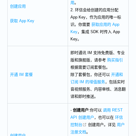
用
。
创建应用
2. 环信会给创建的应用分配
App Key，作为应用的唯一标
获取 App Key
识。你需要
获取应用的 App
Key
，集成 SDK 时传入 App
Key。
即时通讯 IM 支持免费版、专业
版和旗舰版，请参考
购买指引
根据需要订阅套餐包。
开通 IM 套餐
除了套餐包，你还可以
开通和
订阅 IM 的增值服务
，包括实时
音视频服务、内容审核、消息翻
译和即时推送。
-
创建用户
:你可以
调用 REST
API 创建用户
，也可以在
环信
open in new window
控制台
创建用户。详见
用户
注册文档
。
创建用户