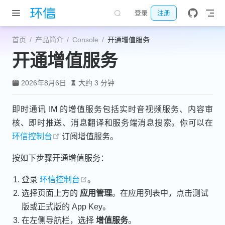
跳至主要內容
登录
注册
首页
产品简介
Console
开通增值服务
开通增值服务
2026年8月6日
大约 3 分钟
即时通讯 IM 的增值服务包括实时音视频服务、内容审
核、即时推送、消息翻译和服务端消息搜索。你可以在
open in new window
环信控制台
订阅增值服务。
按如下步骤开通增值服务：
open in new window
登录
环信控制台
。
选择页面上方的
应用管理
。在应用列表中，点击测试
版或正式版的 App Key。
在左侧导航栏，选择
增值服务
。